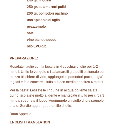
240 gr. linguine
250 gr. calamaretti puliti
200 gr. pomodori pachino
uno spicchio di aglio
prezzemolo
sale
vino bianco secco
olio EVO q.b.
PREPARAZIONE:
Rosolate l’aglio con la buccia in 4 cucchiai di olio per 1-2
minuti. Unite le vongole e i calamaretti gia’puliti e sfumate con
mezzo bicchiere di vino, aggiungete i pomodori pachino gia’
tagliati e fate cuocere il tutto a fuoco medio per circa 4 minuti.
Per la pasta: Lessate le linguine in acqua bollente salata,
quindi scolatele molto al dente e mantecate il tutto per circa 3
minuti, spegnete il fuoco. Aggiungete un ciuffo di prezzemolo
tritato. Servite aggiungedo un filo di olio.
Buon Appetito
ENGLISH TRANSLATION