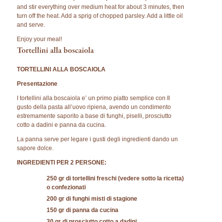
and stir everything over medium heat for about 3 minutes, then
turn off the heat. Add a sprig of chopped parsley. Add a little oil
and serve.
Enjoy your meal!
TORTELLINI ALLA BOSCAIOLA
Presentazione
I tortellini alla boscaiola e’ un primo piatto semplice con Il
gusto della pasta all’uovo ripiena, avendo un condimento
estremamente saporito a base di funghi, piselli, prosciutto
cotto a dadini e panna da cucina.
La panna serve per legare i gusti degli ingredienti dando un
sapore dolce.
INGREDIENTI PER 2 PERSONE:
250 gr di tortellini freschi (vedere sotto la ricetta)
o confezionati
200 gr di funghi misti di stagione
150 gr di panna da cucina
30 gr di prosciutto cotto a dadini