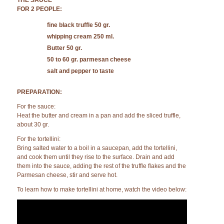
THE SAUCE
FOR 2 PEOPLE:
fine black truffle 50 gr.
whipping cream 250 ml.
Butter 50 gr.
50 to 60 gr. parmesan cheese
salt and pepper to taste
PREPARATION:
For the sauce:
Heat the butter and cream in a pan and add the sliced truffle,
about 30 gr.
For the tortellini:
Bring salted water to a boil in a saucepan, add the tortellini,
and cook them until they rise to the surface. Drain and add
them into the sauce, adding the rest of the truffle flakes and the
Parmesan cheese, stir and serve hot.
To learn how to make tortellini at home, watch the video below: