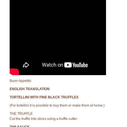
Buon Appetito
ENGLISH TRANSLATION
TORTELLINI WITH FINE BLACK TRUFFLES
(For tortellini it is possible to buy them or make them at home.)
THE TRUFFLE
Cut the truffle into slices using a truffle cutter.