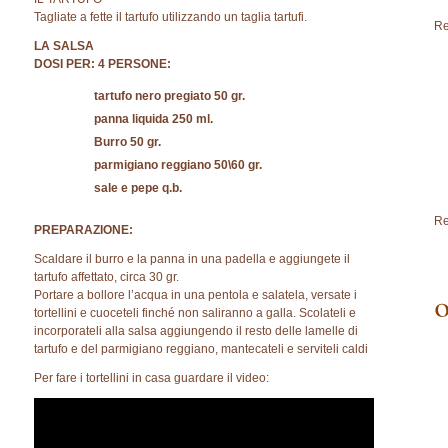
Tagliate a fette il tartufo utilizzando un taglia tartufi.
Re
LA SALSA
DOSI PER: 4 PERSONE:
tartufo nero pregiato 50 gr.
panna liquida 250 ml.
Burro 50 gr.
parmigiano reggiano 50\60 gr.
sale e pepe q.b.
Re
PREPARAZIONE:
Scaldare il burro e la panna in una padella e aggiungete il
tartufo affettato, circa 30 gr.
Portare a bollore l’acqua in una pentola e salatela, versate i
tortellini e cuoceteli finché non saliranno a galla. Scolateli e
incorporateli alla salsa aggiungendo il resto delle lamelle di
tartufo e del parmigiano reggiano, mantecateli e serviteli caldi
Per fare i tortellini in casa guardare il video: