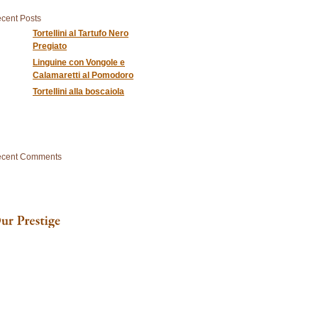
cent Posts
Tortellini al Tartufo Nero
Pregiato
Linguine con Vongole e
Calamaretti al Pomodoro
Tortellini alla boscaiola
cent Comments