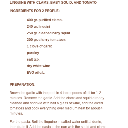
LINGUINE WITH CLAMS, BABY SQUID, AND TOMATO
INGREDIENTS FOR 2 PEOPLE:
400 gr. purified clams.
240 gr. linguini
250 gr. cleaned baby squid
200 gr. cherry tomatoes
1 clove of garlic
parsley
salt q.b.
dry white wine
EVO oil q.b.
PREPARATION:
Brown the garlic with the peel in 4 tablespoons of oil for 1-2
minutes. Remove the garlic. Add the clams and squid already
cleaned and sprinkle with half a glass of wine, add the diced
tomatoes and cook everything over medium heat for about 4
minutes.
For the pasta: Boil the linguine in salted water until al dente,
then drain it. Add the pasta to the pan with the squid and clams