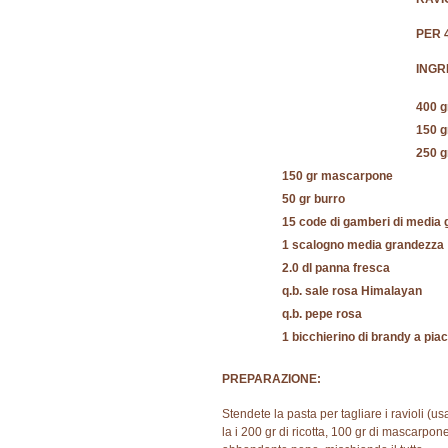
PER 
INGR
400 g
150 g
250 g
150 gr mascarpone
50 gr burro
15 code di gamberi di media
1 scalogno media grandezza
2.0 dl panna fresca
q.b. sale rosa Himalayan
q.b. pepe rosa
1 bicchierino di brandy a pia
PREPARAZIONE:
Stendete la pasta per tagliare i ravioli (us
la i 200 gr di ricotta, 100 gr di mascarpone