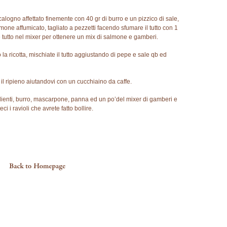
alogno affettato finemente con 40 gr di burro e un pizzico di sale,
mone affumicato, tagliato a pezzetti facendo sfumare il tutto con 1
 tutto nel mixer per ottenere un mix di salmone e gamberi.
 la ricotta, mischiate il tutto aggiustando di pepe e sale qb ed
 il ripieno aiutandovi con un cucchiaino da caffe.
redienti, burro, mascarpone, panna ed un po’del mixer di gamberi e
i i ravioli che avrete fatto bollire.