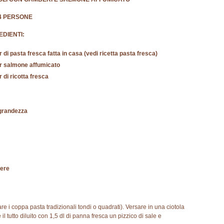
4 PERSONE
EDIENTI:
r di pasta fresca fatta in casa (vedi ricetta pasta fresca)
r salmone affumicato
r di ricotta fresca
 grandezza
cere
are i coppa pasta tradizionali tondi o quadrati). Versare in una ciotola
 il tutto diluito con 1,5 dl di panna fresca un pizzico di sale e