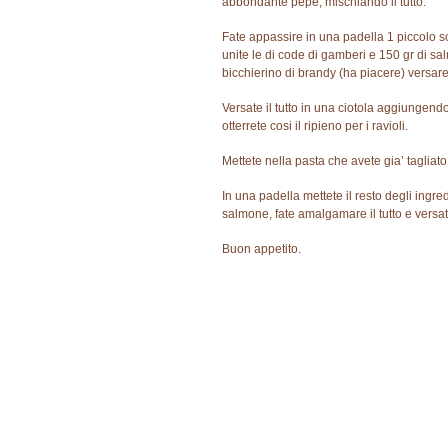
abbondante pepe, mischiando il tutto.
Fate appassire in una padella 1 piccolo sc
unite le di code di gamberi e 150 gr di sal
bicchierino di brandy (ha piacere) versare
Versate il tutto in una ciotola aggiungendo
otterrete cosi il ripieno per i ravioli.
Mettete nella pasta che avete gia’ tagliato
In una padella mettete il resto degli ing
salmone, fate amalgamare il tutto e versatec
Buon appetito.