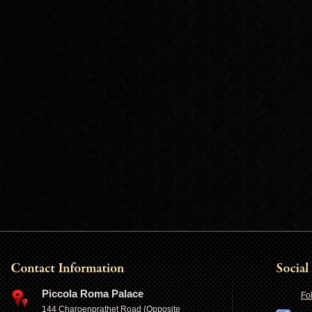
Piccola Roma Palace
Fo
144 Charoenprathet Road (Opposite