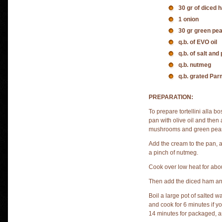
30 gr of diced 
1 onion
30 gr green pea
q.b. of EVO oil
q.b. of salt and
q.b. nutmeg
q.b. grated Pa
PREPARATION:
To prepare tortellini alla bo
pan with olive oil and the
mushrooms and green pea
Add the cream to the pan, a
a pinch of nutmeg.
Cook over low heat for abo
Then add the diced ham and
Boil a large pot of salted wa
and cook for 6 minutes if you
14 minutes for packaged, as