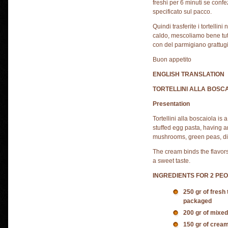
freshi per 6 minuti se conf
specificato sul pacco.
Quindi trasferite i tortellin
caldo, mescoliamo bene tutti 
con del parmigiano grattugi
Buon appetito
ENGLISH TRANSLATION
TORTELLINI ALLA BOSC
Presentation
Tortellini alla boscaiola is 
stuffed egg pasta, having 
mushrooms, green peas, d
The cream binds the flavors
a sweet taste.
INGREDIENTS FOR 2 PEO
250 gr of fresh 
packaged
200 gr of mixe
150 gr of crea