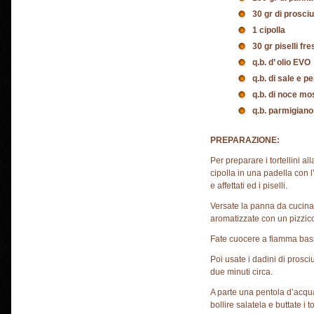
30 gr di prosciu
1 cipolla
30 gr piselli fr
q.b. d’ olio EVO
q.b. di sale e p
q.b. di noce mo
q.b. parmigiano
PREPARAZIONE:
Per preparare i tortellini al
cipolla in una padella con l’
e affettati ed i piselli.
Versate la panna da cucina,
aromatizzate con un pizzic
Fate cuocere a fiamma bassa
Poi usate i dadini di prosciu
due minuti circa.
A parte una pentola d’acqu
bollire salatela e buttate i 