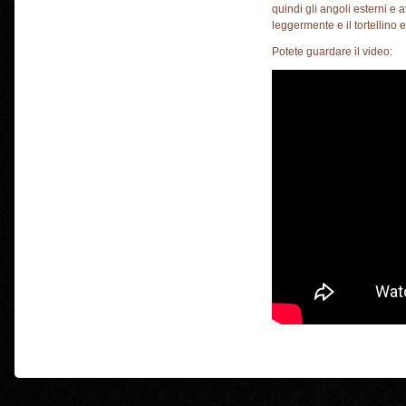
quindi gli angoli esterni e a
leggermente e il tortellino e 
Potete guardare il video: