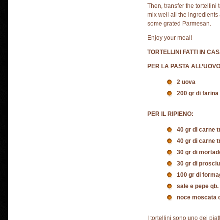
Then, transfer the tortellin
mix well all the ingredient
some grated Parmesan.
Enjoy your meal!
TORTELLINI FATTI IN CA
PER LA PASTA ALL’UOVO
2 uova
200 gr di farina
PER IL RIPIENO:
40 gr di carne t
40 gr di carne tr
30 gr di mortad
30 gr di prosci
100 gr di forma
sale e pepe qb.
noce moscata 
I tortellini sono uno dei piat