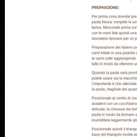
PREPARZIONE:
Per prima cosa dovrete prep
pasta fresca: rompete le u
farina. Mescolate prima con
con le mani fate quindi una 
lasciatela riposare per un pa
Preparazione del ripieno per 
carni tritate in una padella 
le carni cotte aggiungendo tutt
tutto in modo da ottenere 
Quando la pasta sarà pront
potete usare sia la macchine
l’importante è che otteniate 
la pasta, ritagliate dei quadr
Posizionate al centro di ci
aiutatevi con un cucchiaino
delicata: la chiusura dei tor
pasta in modo da formare u
inumiditela leggermente gli
Posizionate quindi il triango
base del triangolo rivolta ve