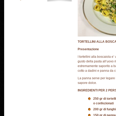
TORTELLINI ALLA BOSC
Presentazione
I tortellini alla boscaiola e
gusto della pasta all’uovo
estremamente saporito a bas
cotto a dadini e panna da c
La panna serve per legare i
sapore dolce.
INGREDIENTI PER 2 PER
250 gr di tortell
o confezionati
200 gr di funghi
150 gr di panna