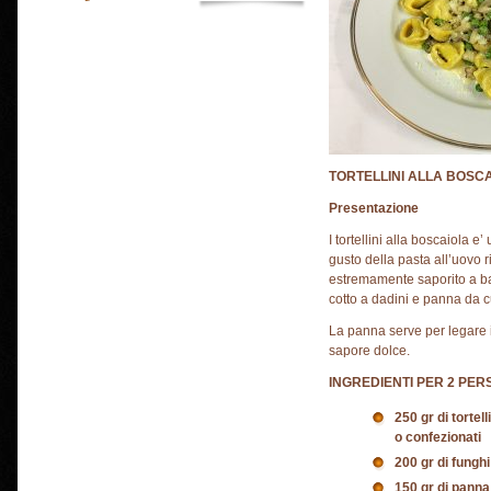
TORTELLINI ALLA BOSC
Presentazione
I tortellini alla boscaiola e
gusto della pasta all’uovo
estremamente saporito a bas
cotto a dadini e panna da c
La panna serve per legare i
sapore dolce.
INGREDIENTI PER 2 PER
250 gr di tortell
o confezionati
200 gr di funghi
150 gr di panna