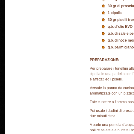
30 gr di prosciu
1 cipolla
30 gr piselli fr
q.b. d’ olio EVO
q.b. di sale e p
q.b. di noce mo
q.b. parmigiano
PREPARAZIONE:
Per preparare i tortellini al
cipolla in una padella con l’
e affettati ed i piselli.
Versate la panna da cucina,
aromatizzate con un pizzic
Fate cuocere a fiamma bassa
Poi usate i dadini di prosciu
due minuti circa.
A parte una pentola d’acqu
bollire salatela e buttate i 