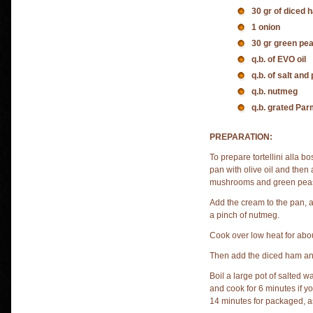
30 gr of diced 
1 onion
30 gr green pea
q.b. of EVO oil
q.b. of salt and
q.b. nutmeg
q.b. grated Pa
PREPARATION:
To prepare tortellini alla bo
pan with olive oil and the
mushrooms and green pea
Add the cream to the pan, a
a pinch of nutmeg.
Cook over low heat for abo
Then add the diced ham and
Boil a large pot of salted wa
and cook for 6 minutes if you
14 minutes for packaged, as