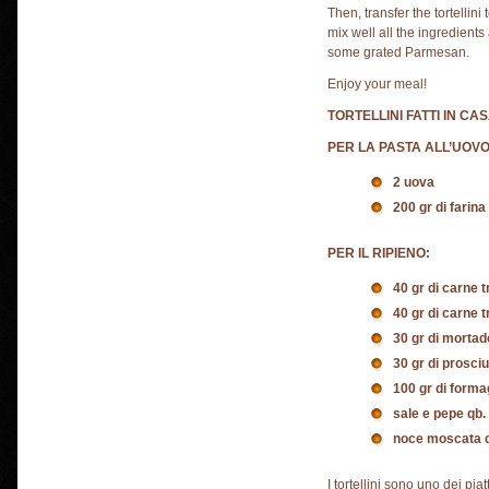
Then, transfer the tortellin
mix well all the ingredient
some grated Parmesan.
Enjoy your meal!
TORTELLINI FATTI IN CA
PER LA PASTA ALL’UOVO
2 uova
200 gr di farina
PER IL RIPIENO:
40 gr di carne t
40 gr di carne tr
30 gr di mortad
30 gr di prosci
100 gr di forma
sale e pepe qb.
noce moscata 
I tortellini sono uno dei piat