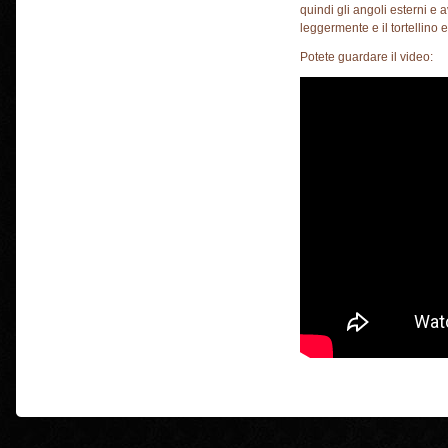
quindi gli angoli esterni e a
leggermente e il tortellino e 
Potete guardare il video: