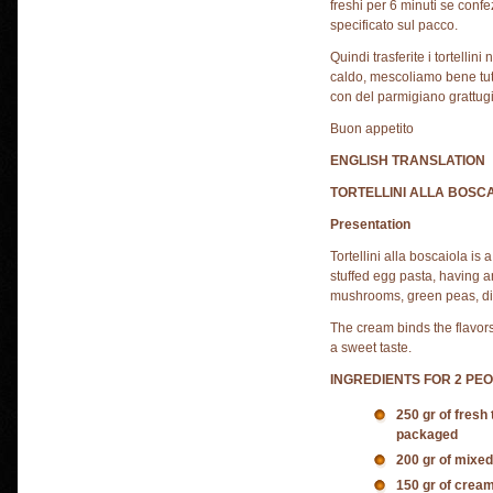
freshi per 6 minuti se conf
specificato sul pacco.
Quindi trasferite i tortellin
caldo, mescoliamo bene tutti 
con del parmigiano grattugi
Buon appetito
ENGLISH TRANSLATION
TORTELLINI ALLA BOSC
Presentation
Tortellini alla boscaiola is 
stuffed egg pasta, having 
mushrooms, green peas, d
The cream binds the flavors
a sweet taste.
INGREDIENTS FOR 2 PEO
250 gr of fresh 
packaged
200 gr of mixe
150 gr of crea