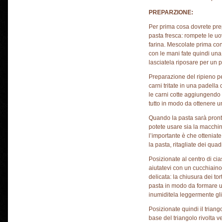
PREPARZIONE:
Per prima cosa dovrete prep
pasta fresca: rompete le u
farina. Mescolate prima con
con le mani fate quindi una 
lasciatela riposare per un pa
Preparazione del ripieno per 
carni tritate in una padella 
le carni cotte aggiungendo tutt
tutto in modo da ottenere 
Quando la pasta sarà pront
potete usare sia la macchine
l’importante è che otteniate 
la pasta, ritagliate dei quadr
Posizionate al centro di ci
aiutatevi con un cucchiaino
delicata: la chiusura dei tor
pasta in modo da formare u
inumiditela leggermente gli
Posizionate quindi il triango
base del triangolo rivolta ve